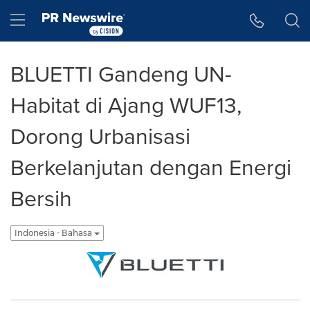
Accessibility Statement
Skip Navigation
Hamburger menu
BLUETTI Gandeng UN-
Habitat di Ajang WUF13,
Dorong Urbanisasi
Berkelanjutan dengan Energi
Bersih
Indonesia - Bahasa