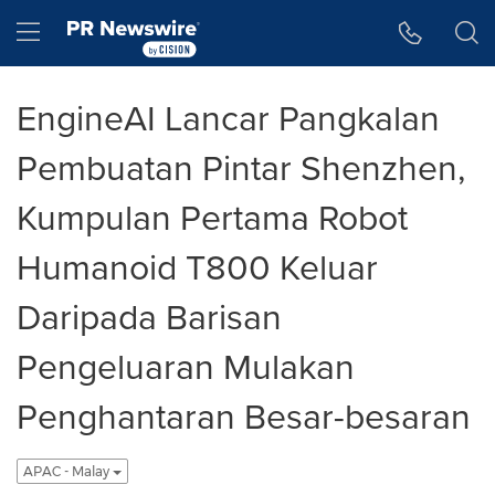
Accessibility Statement
Skip Navigation
Hamburger menu
EngineAI Lancar Pangkalan
Pembuatan Pintar Shenzhen,
Kumpulan Pertama Robot
Humanoid T800 Keluar
Daripada Barisan
Pengeluaran Mulakan
Penghantaran Besar-besaran
APAC - Malay